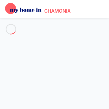
CHAMONIX
Voir toutes les photos
Aperçu
Description
Carte
Tarifs et disponibilités
Accueil
Chalet 3 chambres Chamonix-mont-blanc
Chalet 3 chambres Chamonix-
mont-blanc