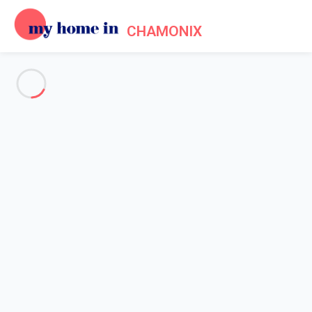
CHAMONIX
Voir toutes les photos
Aperçu
Description
Carte
Tarifs et disponibilités
Accueil
Appartement 1 chambre Chamonix-mont-blanc
Appartement 1 chambre
Chamonix-mont-blanc